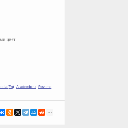
ный цвет
pedia(En)
Academic.ru
Reverso