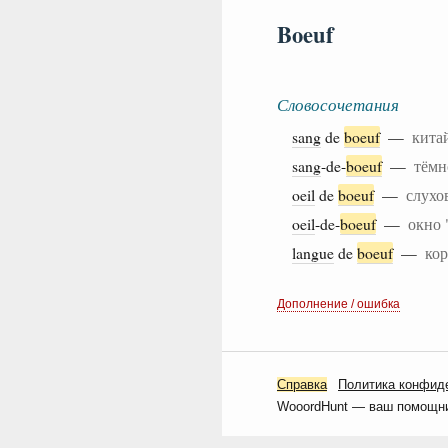
Boeuf
Словосочетания
sang
de
boeuf
—
кита
sang
-de-
boeuf
—
тёмн
oeil
de
boeuf
—
слухо
oeil
-de-
boeuf
—
окно 
langue
de
boeuf
—
ко
Дополнение / ошибка
Справка
Политика конфид
WooordHunt — ваш помощник