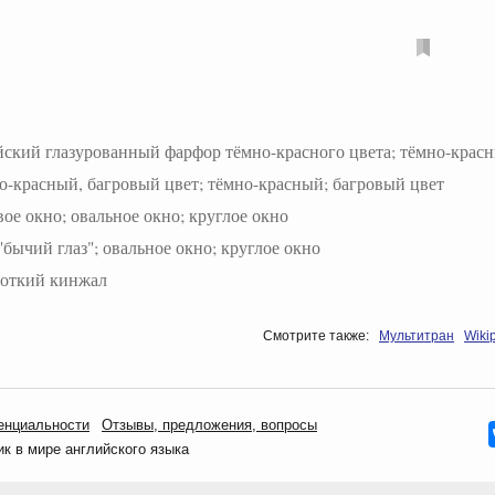
йский глазурованный фарфор тёмно-красного цвета; тёмно-крас
о-красный, багровый цвет; тёмно-красный; багровый цвет
вое окно; овальное окно; круглое окно
"бычий глаз"; овальное окно; круглое окно
роткий кинжал
Смотрите также:
Мультитран
Wiki
енциальности
Oтзывы, предложения, вопросы
 в мире английского языка