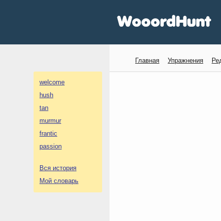
Главная
Упражнения
Ре
welcome
hush
tan
murmur
frantic
passion
Вся история
Мой словарь