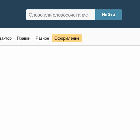
дактор
Правки
Разное
Оформление