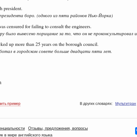
h president.
президента боро. (одного из пяти районов Нью-Йорка)
s censured for failing to consult the engineers.
у было вынесено порицание за то, что он не проконсультировал 
cked up more than 25 years on the borough council.
отал в городском совете больше двадцати пяти лет.
h
вить пример
В других словарях:
Мультитран
енциальности
Oтзывы, предложения, вопросы
 в мире английского языка