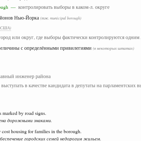
borough —
контролировать выборы в каком-л. округе
районов Нью-Йорка
(тж. municipal borough)
в США)
город или округ, где выборы фактически контролируются одним
 величины с определёнными привилегиями
(в некоторых штатах)
лавный инженер района
—
выступать в качестве кандидата в депутаты на парламентских 
 marked by road signs.
ена дорожными знаками.
 cost housing for families in the borough.
беспечение городских семей недорогим жильем.