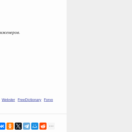
инженеров.
Webster
FreeDictionary
Forvo