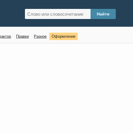
дактор
Правки
Разное
Оформление