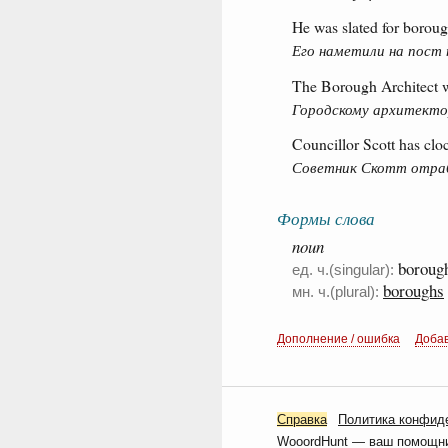
He was slated for boroug
Его наметили на пост 
The Borough Architect wa
Городскому архитектор
Councillor Scott has clo
Советник Скотт отраб
Формы слова
noun
boroug
ед. ч.(singular):
boroughs
мн. ч.(plural):
Дополнение / ошибка
Доба
Справка
Политика конфид
WooordHunt — ваш помощник