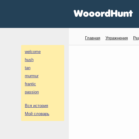
Главная
Упражнения
Ре
welcome
hush
tan
murmur
frantic
passion
Вся история
Мой словарь