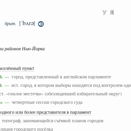
|ˈbʌrə|
брит.
яти районов Нью-Йорка
населённый пункт
ough —
город, представленный в английском парламенте
ough —
ист. город, в котором выборы находятся под контролем од
ст. «гнилое местечко» (обезлюдевший избирательный округ)
ions —
четвертные сессии городского суда
одного или более представителя в парламент
—
топограф, занимающийся съёмкой планов городов
лиция городского посёлка