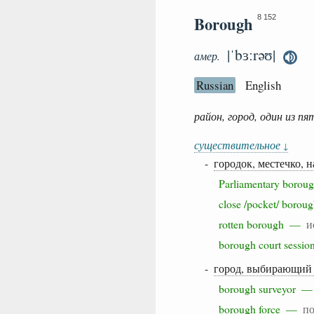
Borough
8 152
|ˈbɜːrəʊ|
амер.
Russian
English
район, город, один из п
существительное
↓
-
городок, местечко, 
Parliamentary bor
close /pocket/ bor
rotten borough —
и
borough court sess
-
город, выбирающий 
borough surveyor 
borough force —
по