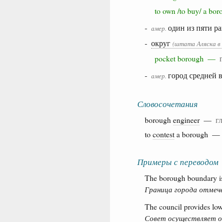
to own /to buy/ a 
-
один из пяти 
амер.
-
округ
(штата Аляска 
pocket borough —
-
город средней
амер.
Словосочетания
borough
engineer
—
г
to
contest
a borough 
Примеры с переводом
The borough boundary is
Граница города отмеч
The council provides low
Совет осуществляет о