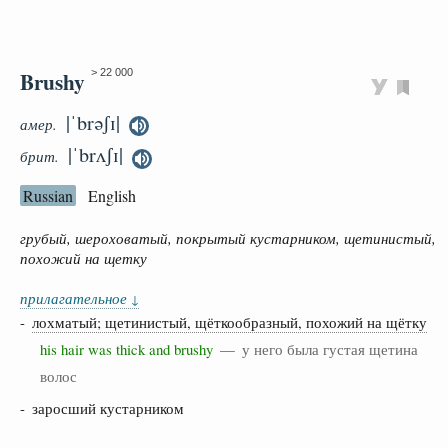
Brushy
> 22 000
|ˈbrəʃɪ|
амер.
|ˈbrʌʃɪ|
брит.
Russian
English
грубый, шероховатый, покрытый кустарником, щетинистый,
похожий на щетку
прилагательное
↓
-
лохматый; щетинистый, щёткообразный, похожий на щётку
his hair was thick and brushy —
у него была густая щетина
волос
- заросший кустарником