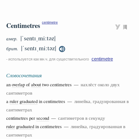
Centimetres
centimetre
|ˈsentɪˌmiːtəz|
амер.
|ˈsentɪˌmiːtəz|
брит.
centimetre
- используется как мн.ч. для существительного
Словосочетания
an
overlap
of
about
two centimetres —
нахлёст около двух
сантиметров
a
ruler
graduated
in centimetres —
линейка, градуированная в
сантиметрах
centimetres per
second
—
сантиметров в секунду
ruler
graduated
in centimetres —
линейка, градуированная в
сантиметрах