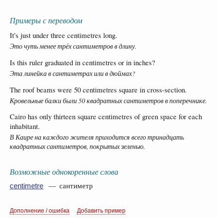
Примеры с переводом
It's just under three centimetres long.
Это чуть менее трёх сантиметров в длину.
Is this ruler graduated in centimetres or in inches?
Эта линейка в сантиметрах или в дюймах?
The roof beams were 50 centimetres square in cross-section.
Кровельные балки были 50 квадратных сантиметров в поперечнике.
Cairo has only thirteen square centimetres of green space for each
inhabitant.
В Каире на каждого жителя приходится всего тринадцать
квадратных сантиметров, покрытых зеленью.
Возможные однокоренные слова
— сантиметр
centimetre
Дополнение / ошибка
Добавить пример