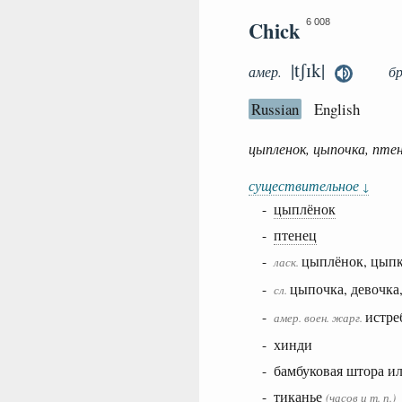
Chick
6 008
|tʃɪk|
амер.
б
Russian
English
цыпленок, цыпочка, птен
существительное
↓
-
цыплёнок
-
птенец
-
цыплёнок, цыпк
ласк.
-
цыпочка, девочка
сл.
-
истре
амер.
воен.
жарг.
- хинди
- бамбуковая штора и
- тиканье
(часов и т. п.)