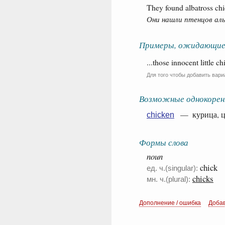
They found albatross chi
Они нашли птенцов аль
Примеры, ожидающие
...those innocent little c
Для того чтобы добавить вари
Возможные однокорен
— курица, цы
chicken
Формы слова
noun
chick
ед. ч.(singular):
chicks
мн. ч.(plural):
Дополнение / ошибка
Доба