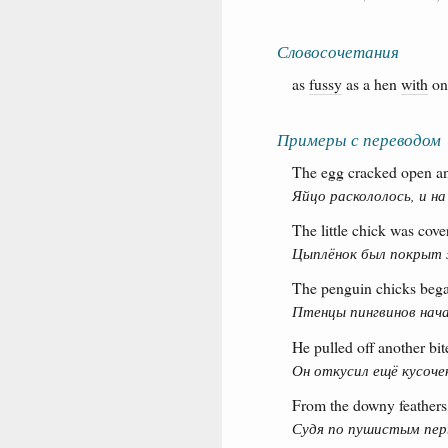
Словосочетания
as
fussy
as a hen
with
on
Примеры с переводом
The egg cracked open an
Яйцо раскололось, и на
The little chick was cover
Цыплёнок был покрыт
The penguin chicks bega
Птенцы пингвинов нача
He pulled off another bit
Он откусил ещё кусоче
From the downy feathers 
Судя по пушистым перь