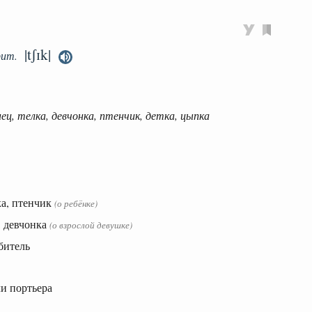
|tʃɪk|
рит.
ец, телка, девчонка, птенчик, детка, цыпка
а, птенчик
(о ребёнке)
, девчонка
(о взрослой девушке)
битель
ли портьера