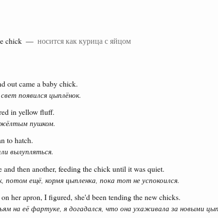
e chick —
носится как курица с яйцом
d out came a baby chick.
 свет появился цыплёнок.
ed in yellow fluff.
 жёлтым пушком.
n to hatch.
ли вылупляться.
e and then another, feeding the chick until it was quiet.
к, потом ещё, кормя цыпленка, пока тот не успокоился.
on her apron, I figured, she'd been tending the new chicks.
ям на её фартуке, я догадался, что она ухаживала за новыми цы