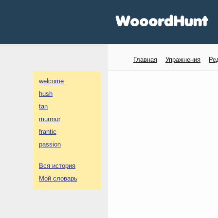
Главная
Упражнения
Ре
welcome
hush
tan
murmur
frantic
passion
Вся история
Мой словарь