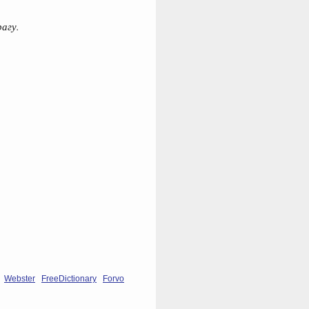
агу.
Webster
FreeDictionary
Forvo