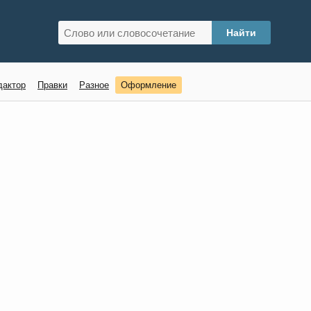
дактор
Правки
Разное
Оформление