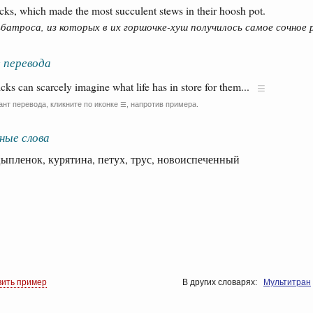
cks, which made the most succulent stews in their hoosh pot.
батроса, из которых в их горшочке-хуш получилось самое сочное р
 перевода
hicks can scarcely imagine what life has in store for them...
ант перевода, кликните по иконке
, напротив примера.
☰
ные слова
пленок, курятина, петух, трус, новоиспеченный
вить пример
В других словарях:
Мультитран