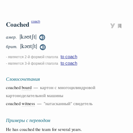
Coached
coach
|kəʊtʃt|
амер.
|kəʊtʃt|
брит.
to coach
- является 2-й формой глагола
to coach
- является 3-й формой глагола
Словосочетания
coached
board
—
картон с многоцилиндровой
картоноделательной машины
coached
witness
—
"натасканный" свидетель
Примеры с переводом
He has coached the team for several years.