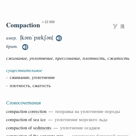
Compaction
> 22 000
|kəmˈpækʃən|
амер.
брит.
сжимание, уплотнение, прессование, плотность, сжатость
существительное
- сжимание, уплотнение
- плотность, сжатость
Словосочетания
compaction
correction
—
поправка на уплотнение породы
compaction of sea ice —
уплотнение морского льда
compaction of
sediments
—
уплотнение осадков
compaction of the
concrete
mix —
уплотнение бетонной смеси