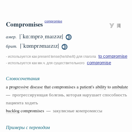
Compromises
compromise
|ˈkɑːmprəˌmaɪzəz|
амер.
|ˈkɒmprəmaɪzɪz|
брит.
to compromise
- используется как present tense(he/she/it) для глагола
compromise
- используется как мн.ч. для существительного
Словосочетания
a
progressive
disease
that
compromises a
patient
's
ability
to
ambulate
—
прогрессирующая болезнь, которая нарушает способность
пациента ходить
backlog
compromises —
закулисные компромиссы
Примеры с переводом