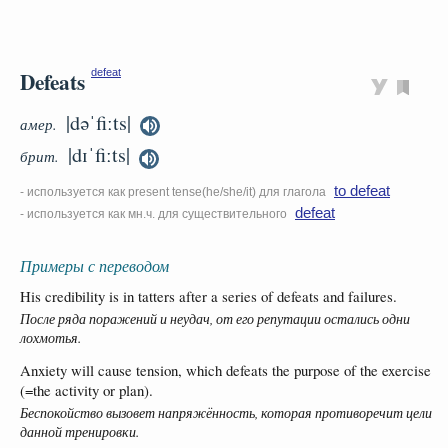
Defeats
defeat
|dəˈfiːts|
амер.
|dɪˈfiːts|
брит.
to defeat
- используется как present tense(he/she/it) для глагола
defeat
- используется как мн.ч. для существительного
Примеры с переводом
His credibility is in tatters after a series of defeats and failures.
После ряда поражений и неудач, от его репутации остались одни
лохмотья.
Anxiety will cause tension, which defeats the purpose of the exercise
(=the activity or plan).
Беспокойство вызовет напряжённость, которая противоречит цели
данной тренировки.