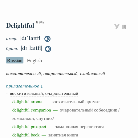
Delightful
6 942
|dɪˈlaɪtfl|
амер.
|dɪˈlaɪtfl|
брит.
Russian
English
восхитительный, очаровательный, сладостный
прилагательное
↓
-
восхитительный, очаровательный
delightful aroma —
восхитительный аромат
delightful companion —
очаровательный собеседник /
компаньон, спутник/
delightful prospect —
заманчивая перспектива
delightful book —
занятная книга