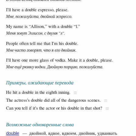
I'll have a double espresso, please.
Мне, пожалуйста, двойной эспрессо.
My name is “Allison,” with a double “l.”
Меня зовут Эллисон, с двумя "л".
People often tell me that I'm his double.
Мне часто говорят, что я его двойник.
I'll have one more glass of vodka. Make it a double, please.
Мне ещё рюмку водки. Двойную порцию, пожалуйста.
Примеры, ожидающие перевода
He hit a double in the eighth inning.
The actress's double did all of the dangerous scenes.
Can you tell if it's the actor or his double in that shot?
Возможные однокоренные слова
— двойной, вдвое, вдвоем, двойник, удваивать
double