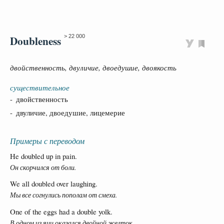
Doubleness
> 22 000
двойственность, двуличие, двоедушие, двоякость
существительное
- двойственность
- двуличие, двоедушие, лицемерие
Примеры с переводом
He doubled up in pain.
Он скорчился от боли.
We all doubled over laughing.
Мы все согнулись пополам от смеха.
One of the eggs had a double yolk.
В одном из яиц оказался двойной желток.