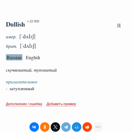
Dullish
> 22 000
|ˈdʌlɪʃ|
амер.
|ˈdʌlɪʃ|
брит.
Russian
English
скучноватый, туповатый
прилагательное
- затупленный
Дополнение / ошибка
Добавить пример