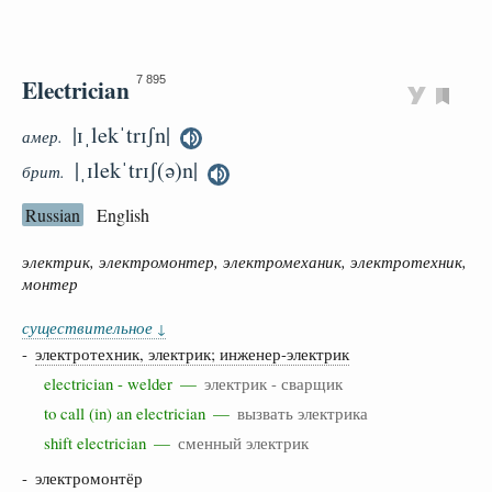
Electrician
7 895
|ɪˌlekˈtrɪʃn|
амер.
|ˌɪlekˈtrɪʃ(ə)n|
брит.
Russian
English
электрик, электромонтер, электромеханик, электротехник,
монтер
существительное
↓
-
электротехник, электрик; инженер-электрик
electrician - welder —
электрик - сварщик
to call (in) an electrician —
вызвать электрика
shift electrician —
сменный электрик
- электромонтёр