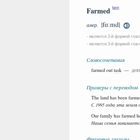
Farmed
farm
|fɑːmd|
амер.
- является 2-й формой глаг
- является 3-й формой глаг
Словосочетания
farmed out
task
—
дея
Примеры с переводом
The land has been farme
С 1995 года эта земля
Our family has farmed he
Наша семья занимается
Фразовые глаголы