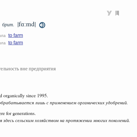
|fɑːmd|
брит.
to farm
ола
to farm
ола
тельность вне предприятия
d organically since 1995.
 обрабатывается лишь с применением органических удобрений.
re for generations.
 здесь сельским хозяйством на протяжении многих поколений.