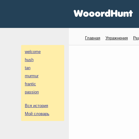
Главная
Упражнения
Ре
welcome
hush
tan
murmur
frantic
passion
Вся история
Мой словарь