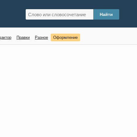
дактор
Правки
Разное
Оформление