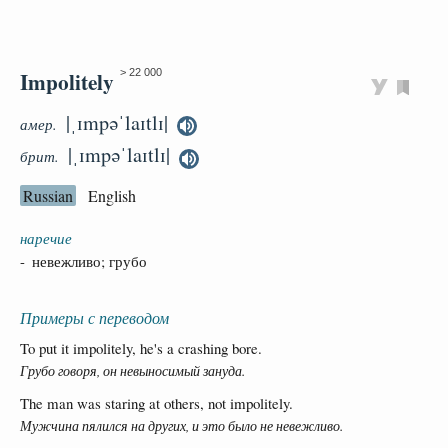
Impolitely
> 22 000
|ˌɪmpəˈlaɪtlɪ|
амер.
|ˌɪmpəˈlaɪtlɪ|
брит.
Russian
English
наречие
- невежливо; грубо
Примеры с переводом
To put it impolitely, he's a crashing bore.
Грубо говоря, он невыносимый зануда.
The man was staring at others, not impolitely.
Мужчина пялился на других, и это было не невежливо.