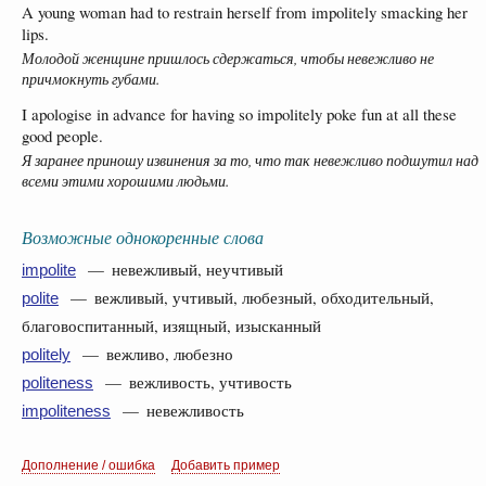
A young woman had to restrain herself from impolitely smacking her
lips.
Молодой женщине пришлось сдержаться, чтобы невежливо не
причмокнуть губами.
I apologise in advance for having so impolitely poke fun at all these
good people.
Я заранее приношу извинения за то, что так невежливо подшутил над
всеми этими хорошими людьми.
Возможные однокоренные слова
— невежливый, неучтивый
impolite
— вежливый, учтивый, любезный, обходительный,
polite
благовоспитанный, изящный, изысканный
— вежливо, любезно
politely
— вежливость, учтивость
politeness
— невежливость
impoliteness
Дополнение / ошибка
Добавить пример