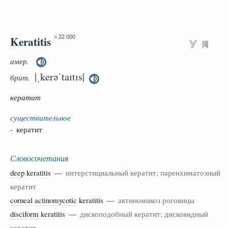
Keratitis
> 22 000
амер.
|ˌkerəˈtaɪtɪs|
брит.
кератит
существительное
- кератит
Словосочетания
deep
keratitis —
интерстициальный кератит; паренхиматозный
кератит
corneal
actinomycotic
keratitis —
актиномикоз роговицы
disciform
keratitis —
дископодобный кератит; дисковидный
кератит