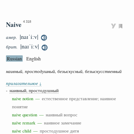
Naive
4 318
|naɪˈiːv|
амер.
|naɪˈiːv|
брит.
Russian
English
наивный, простодушный, безыскусный, безыскусственный
прилагательное
↓
-
наивный, простодушный
naive notion —
естественное представление; наивное
понятие
naive question —
наивный вопрос
naïve remark —
наивное замечание
naïve child —
простодушное дитя