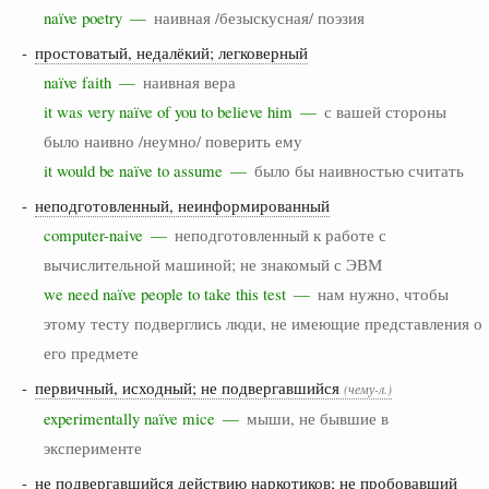
naïve poetry —
наивная /безыскусная/ поэзия
-
простоватый, недалёкий; легковерный
naïve faith —
наивная вера
it was very naïve of you to believe him —
с вашей стороны
было наивно /неумно/ поверить ему
it would be naïve to assume —
было бы наивностью считать
-
неподготовленный, неинформированный
computer-naive —
неподготовленный к работе с
вычислительной машиной; не знакомый с ЭВМ
we need naïve people to take this test —
нам нужно, чтобы
этому тесту подверглись люди, не имеющие представления о
его предмете
-
первичный, исходный; не подвергавшийся
(чему-л.)
experimentally naïve mice —
мыши, не бывшие в
эксперименте
- не подвергавшийся действию наркотиков; не пробовавший