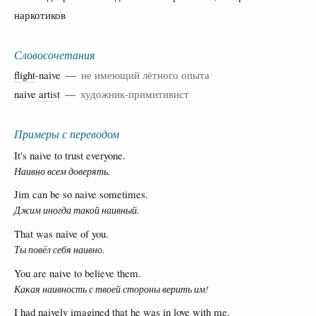
наркотиков
Словосочетания
flight
-naive —
не имеющий лётного опыта
naive
artist
—
художник-примитивист
Примеры с переводом
It's naive to trust everyone.
Наивно всем доверять.
Jim can be so naive sometimes.
Джим иногда такой наивный.
That was naive of you.
Ты повёл себя наивно.
You are naive to believe them.
Какая наивность с твоей стороны верить им!
I had naively imagined that he was in love with me.