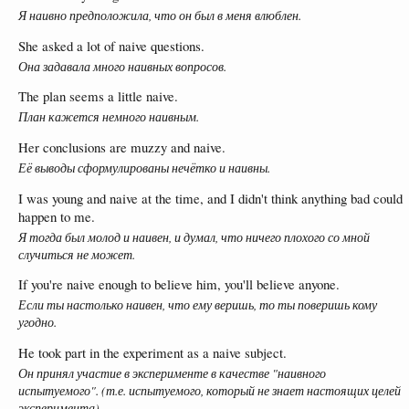
Я наивно предположила, что он был в меня влюблен.
She asked a lot of naive questions.
Она задавала много наивных вопросов.
The plan seems a little naive.
План кажется немного наивным.
Her conclusions are muzzy and naive.
Её выводы сформулированы нечётко и наивны.
I was young and naive at the time, and I didn't think anything bad could
happen to me.
Я тогда был молод и наивен, и думал, что ничего плохого со мной
случиться не может.
If you're naive enough to believe him, you'll believe anyone.
Если ты настолько наивен, что ему веришь, то ты поверишь кому
угодно.
He took part in the experiment as a naive subject.
Он принял участие в эксперименте в качестве "наивного
испытуемого". (т.е. испытуемого, который не знает настоящих целей
эксперимента)