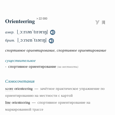
Orienteering
> 22 000
|ˌɔːrɪənˈtɪrərɪŋ|
амер.
|ˌɔːrɪenˈtɪərɪŋ|
брит.
спортивное ориентирование, спортивное ориентирование
существительное
- спортивное ориентирование
(на местности)
Словосочетания
score
orienteering —
зачётное практическое упражнение по
ориентированию на местности с картой
line
orienteering —
спортивное ориентирование на
маркированной трассе