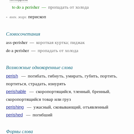
to do a perisher —
пропадать от холода
-
перископ
воен.
жарг.
Словосочетания
ass-perisher —
короткая куртка; пиджак
do a perisher —
пропадать от холода
Возможные однокоренные слова
— погибать, гибнуть, умирать, губить, портить,
perish
портиться, страдать, изнурять
— скоропортящийся, тленный, бренный,
perishable
скоропортящийся товар или груз
— ужасный, сковывающий, отъявленный
perishing
— погибший
perished
Формы слова