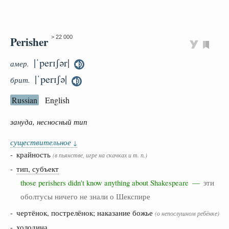
Perisher
> 22 000
|ˈperɪʃər|
амер.
|ˈperɪʃə|
брит.
Russian
English
зануда, несносный тип
существительное
↓
- крайность
(в пьянстве, игре на скачках и т. п.)
-
тип, субъект
those perishers didn't know anything about Shakespeare —
эти
оболтусы ничего не знали о Шекспире
- чертёнок, пострелёнок; наказание божье
(о непослушном ребёнке)
-
холодина