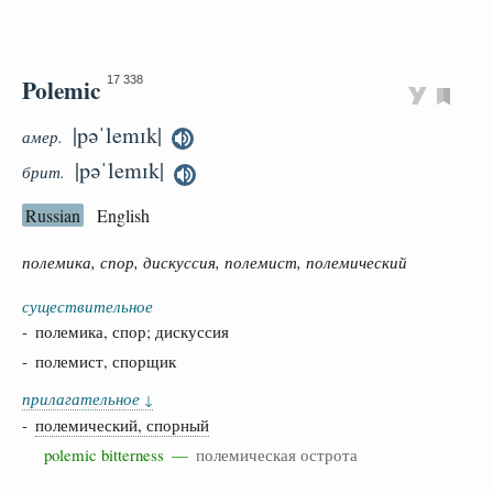
Polemic
17 338
|pəˈlemɪk|
амер.
|pəˈlemɪk|
брит.
Russian
English
полемика, спор, дискуссия, полемист, полемический
существительное
- полемика, спор; дискуссия
- полемист, спорщик
прилагательное
↓
-
полемический, спорный
polemic bitterness —
полемическая острота