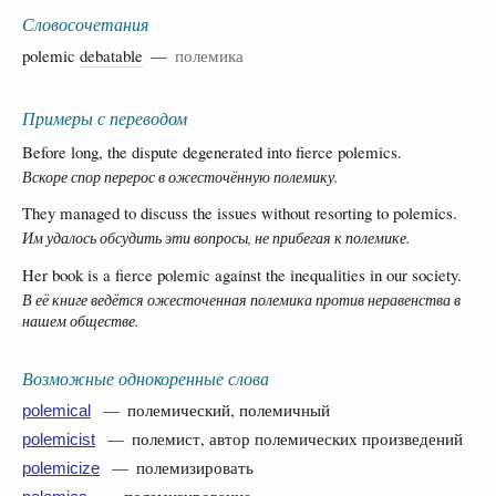
Словосочетания
polemic
debatable
—
полемика
Примеры с переводом
Before long, the dispute degenerated into fierce polemics.
Вскоре спор перерос в ожесточённую полемику.
They managed to discuss the issues without resorting to polemics.
Им удалось обсудить эти вопросы, не прибегая к полемике.
Her book is a fierce polemic against the inequalities in our society.
В её книге ведётся ожесточенная полемика против неравенства в
нашем обществе.
Возможные однокоренные слова
— полемический, полемичный
polemical
— полемист, автор полемических произведений
polemicist
— полемизировать
polemicize