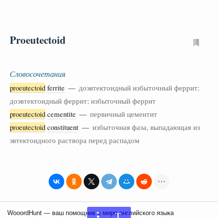
Proeutectoid
Словосочетания
proeutectoid
ferrite
—
доэвтектоидный избыточный феррит;
доэвтектоидный феррит; избыточный феррит
proeutectoid
cementite
—
первичный цементит
proeutectoid
constituent
—
избыточная фаза, выпадающая из
эвтектоидного раствора перед распадом
T
WooordHunt — ваш помощник в мире английского языка