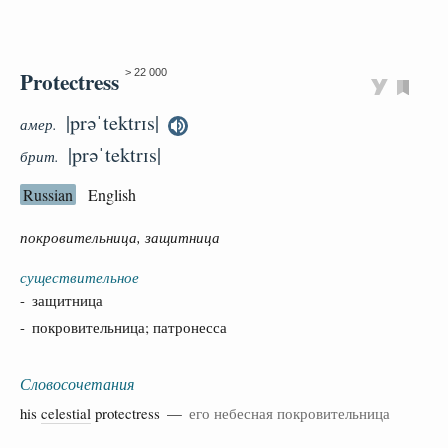
Protectress
> 22 000
|prəˈtektrɪs|
амер.
|prəˈtektrɪs|
брит.
Russian
English
покровительница, защитница
существительное
- защитница
- покровительница; патронесса
Словосочетания
his
celestial
protectress —
его небесная покровительница