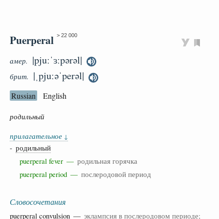
Puerperal
> 22 000
|pjuːˈɜːpərəl|
амер.
|ˌpjuːəˈperəl|
брит.
Russian
English
родильный
прилагательное
↓
-
родильный
puerperal fever —
родильная горячка
puerperal period —
послеродовой период
Словосочетания
puerperal
convulsion
—
эклампсия в послеродовом периоде;