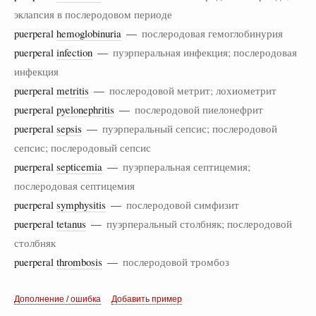
эклапсия в послеродовом периоде
puerperal
hemoglobinuria
—
послеродовая гемоглобинурия
puerperal
infection
—
пуэрперальная инфекция; послеродовая
инфекция
puerperal
metritis
—
послеродовой метрит; лохиометрит
puerperal
pyelonephritis
—
послеродовой пиелонефрит
puerperal
sepsis
—
пуэрперальный сепсис; послеродовой
сепсис; послеродовый сепсис
puerperal
septicemia
—
пуэрперальная септицемия;
послеродовая септицемия
puerperal
symphysitis
—
послеродовой симфизит
puerperal
tetanus
—
пуэрперальный столбняк; послеродовой
столбняк
puerperal
thrombosis
—
послеродовой тромбоз
Дополнение / ошибка
Добавить пример