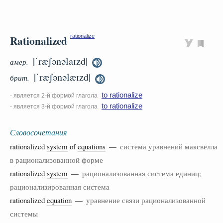
Rationalized
rationalize
|ˈræʃənəlaɪzd|
амер.
|ˈræʃənəlæɪzd|
брит.
to rationalize
- является 2-й формой глагола
to rationalize
- является 3-й формой глагола
Словосочетания
rationalized
system
of
equations
—
система уравнений максвелла
в рационализованной форме
rationalized
system
—
рационализованная система единиц;
рационализированная система
rationalized
equation
—
уравнение связи рационализованной
системы