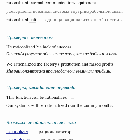
rationalized
internal
communications
equipment
—
усовершенствованная система внутрикорабельной связи
rationalized
unit
—
единица рационализованной системы
Примеры с переводом
He rationalized his lack of success.
Он нашёл разумное объяснение тому, что не добился успеха.
We rationalized the factory's production and raised profits.
Мы рационализовали производство и увеличили прибыль.
Примеры, ожидающие перевода
This function can be rationalized
Our systems will be rationalized over the coming months.
Возможные однокоренные слова
— рационализатор
rationalizer
— рационализация
rationalizing