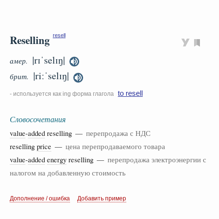
Reselling
resell
|rɪˈselɪŋ|
амер.
|riːˈselɪŋ|
брит.
to resell
- используется как ing форма глагола
Словосочетания
value
-
added
reselling —
перепродажа с НДС
reselling
price
—
цена перепродаваемого товара
value
-
added
energy
reselling —
перепродажа электроэнергии с
налогом на добавленную стоимость
Дополнение / ошибка
Добавить пример