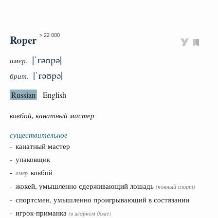
Roper
> 22 000
|ˈrəʊpə|
амер.
|ˈrəʊpə|
брит.
Russian
English
ковбой, канатный мастер
существительное
- канатный мастер
- упаковщик
-
ковбой
амер.
- жокей, умышленно сдерживающий лошадь
(конный спорт)
- спортсмен, умышленно проигрывающий в состязании
- игрок-приманка
(в игорном доме)