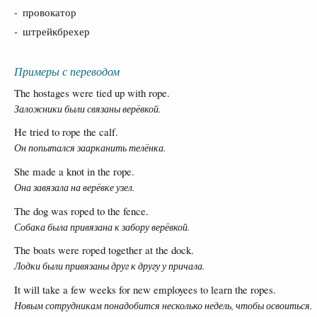
- провокатор
- штрейкбрехер
Примеры с переводом
The hostages were tied up with rope.
Заложники были связаны верёвкой.
He tried to rope the calf.
Он попытался заарканить телёнка.
She made a knot in the rope.
Она завязала на верёвке узел.
The dog was roped to the fence.
Собака была привязана к забору верёвкой.
The boats were roped together at the dock.
Лодки были привязаны друг к другу у причала.
It will take a few weeks for new employees to learn the ropes.
Новым сотрудникам понадобится несколько недель, чтобы освоиться.