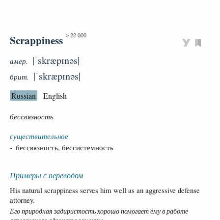
Scrappiness
> 22 000
|ˈskræpɪnəs|
амер.
|ˈskræpɪnəs|
брит.
Russian
English
бессвязность
существительное
- бессвязность, бессистемность
Примеры с переводом
His natural scrappiness serves him well as an aggressive defense
attorney.
Его природная задиристость хорошо помогает ему в работе