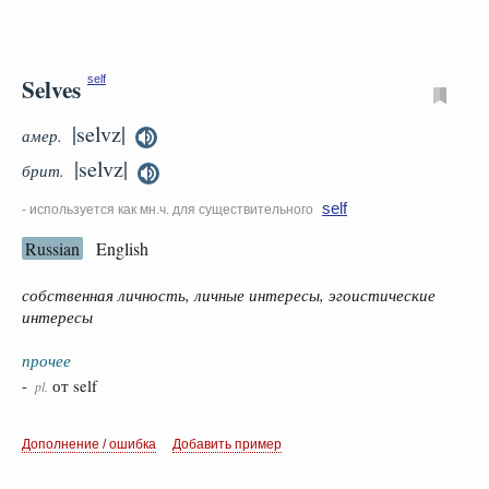
Selves
self
|selvz|
амер.
|selvz|
брит.
self
- используется как мн.ч. для существительного
Russian
English
собственная личность, личные интересы, эгоистические
интересы
прочее
-
от self
pl.
Дополнение / ошибка
Добавить пример