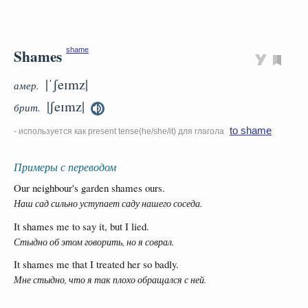
Shames
shame
|ˈʃeɪmz|
амер.
|ʃeɪmz|
брит.
to shame
- используется как present tense(he/she/it) для глагола
Примеры с переводом
Our neighbour's garden shames ours.
Наш сад сильно уступает саду нашего соседа.
It shames me to say it, but I lied.
Стыдно об этом говорить, но я соврал.
It shames me that I treated her so badly.
Мне стыдно, что я так плохо обращался с ней.