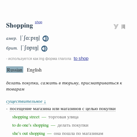
Shopping
shop
|ˈʃɑːpɪŋ|
амер.
|ˈʃɒpɪŋ|
брит.
to shop
- используется как ing форма глагола
Russian
English
делать покупки, сажать в тюрьму, присматриваться к
товарам
существительное
↓
-
посещение магазина или магазинов с целью покупки
shopping street —
торговая улица
to do one's shopping —
делать покупки
she's out shopping —
она пошла по магазинам