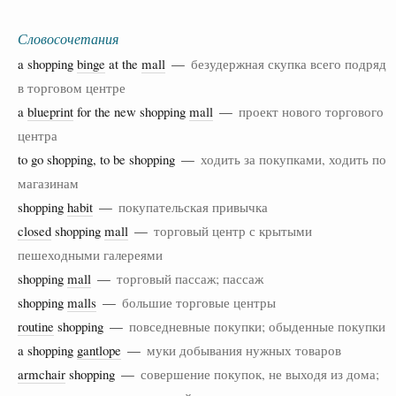
Словосочетания
a shopping
binge
at the
mall
—
безудержная скупка всего подряд
в торговом центре
a
blueprint
for the new shopping
mall
—
проект нового торгового
центра
to go shopping, to be shopping —
ходить за покупками, ходить по
магазинам
shopping
habit
—
покупательская привычка
closed
shopping
mall
—
торговый центр с крытыми
пешеходными галереями
shopping
mall
—
торговый пассаж; пассаж
shopping
malls
—
большие торговые центры
routine
shopping —
повседневные покупки; обыденные покупки
a shopping
gantlope
—
муки добывания нужных товаров
armchair
shopping —
совершение покупок, не выходя из дома;