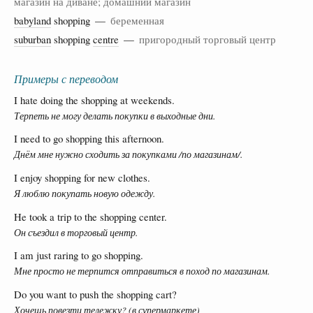
магазин на диване; домашний магазин
babyland
shopping —
беременная
suburban
shopping
centre
—
пригородный торговый центр
Примеры с переводом
I hate doing the shopping at weekends.
Терпеть не могу делать покупки в выходные дни.
I need to go shopping this afternoon.
Днём мне нужно сходить за покупками /по магазинам/.
I enjoy shopping for new clothes.
Я люблю покупать новую одежду.
He took a trip to the shopping center.
Он съездил в торговый центр.
I am just raring to go shopping.
Мне просто не терпится отправиться в поход по магазинам.
Do you want to push the shopping cart?
Хочешь повезти тележку? (в супермаркете)