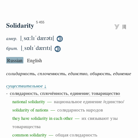
Solidarity
5 455
|ˌsɑːlɪˈdærətɪ|
амер.
|ˌsɒlɪˈdærɪtɪ|
брит.
Russian
English
солидарность, сплоченность, единство, общность, единение
существительное
↓
-
солидарность, сплочённость, единение; товарищество
national solidarity —
национальное единение /единство/
solidarity of nations —
солидарность народов
they have solidarity in each other —
их связывают узы
товарищества
common solidarity —
общая солидарность