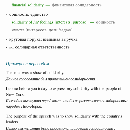
financial solidarity —
финансовая солидарность
-
общность, единство
solidarity of /in/ feelings [interests, purpose] —
общность
чувств [интересов, цели /задач/]
- круговая порука; взаимная выручка
-
солидарная ответственность
юр.
Примеры с переводом
The vote was a show of solidarity.
Данное голосование был проявлением солидарности.
I come before you today to express my solidarity with the people of
New York.
Я сегодня выступаю перед вами, чтобы выразить свою солидарность с
народом Нью-Йорка.
The purpose of the speech was to show solidarity with the country's
leaders.
Целью выступления было продемонстрировать солидарность с