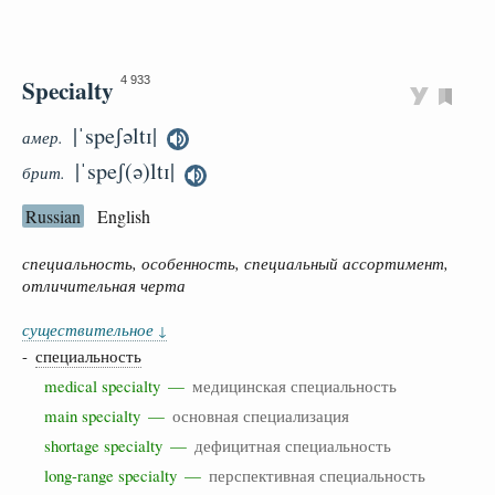
Specialty
4 933
|ˈspeʃəltɪ|
амер.
|ˈspeʃ(ə)ltɪ|
брит.
Russian
English
специальность, особенность, специальный ассортимент,
отличительная черта
существительное
↓
-
специальность
medical specialty —
медицинская специальность
main specialty —
основная специализация
shortage specialty —
дефицитная специальность
long-range specialty —
перспективная специальность