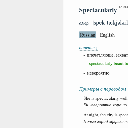
Spectacularly
12 014
|spekˈtækjələrl
амер.
Russian
English
наречие
↓
-
впечатляюще; захв
spectacularly beauti
- невероятно
Примеры с переводом
She is spectacularly well
Ей невероятно хорошо
At night, the city is spect
Ночью город эффектно