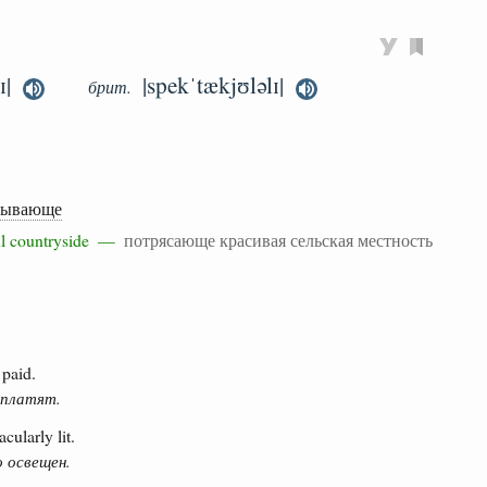
ɪ|
|spekˈtækjʊləlɪ|
брит.
атывающе
ful countryside —
потрясающе красивая сельская местность
 paid.
 платят.
acularly lit.
 освещен.