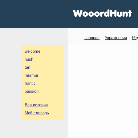
Главная
Упражнения
Ре
welcome
hush
tan
murmur
frantic
passion
Вся история
Мой словарь