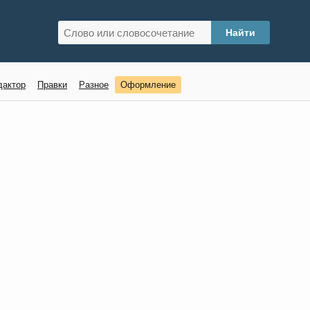
дактор
Правки
Разное
Оформление