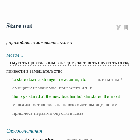
Stare out
, приходить в замешательство
глагол
↓
-
смутить пристальным взглядом, заставить опустить глаза,
привести в замешательство
to stare down a stranger, newcomer, etc —
пялиться на /
смущать/ незнакомца, приезжего и т. п.
the boys stared at the new teacher but she stared them out —
мальчики уставились на новую учительницу, но им
пришлось первыми опустить глаза
Словосочетания
to
stare
out of the
window
—
глазеть в окно