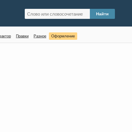
дактор
Правки
Разное
Оформление