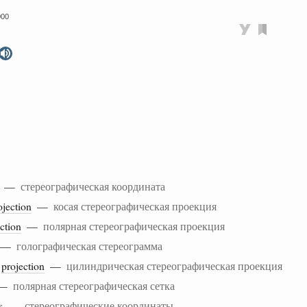
000
—
стереографическая координата
ojection
—
косая стереографическая проекция
ction
—
полярная стереографическая проекция
—
голографическая стереограмма
c
projection
—
цилиндрическая стереографическая проекция
t —
полярная стереографическая сетка
s
—
стереографические координаты