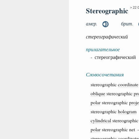
Stereographic
> 22 
амер.
брит.
стереографический
прилагательное
- стереографический
Словосочетания
stereographic
coordinate
oblique
stereographic
pr
polar
stereographic
proje
stereographic
hologram
cylindrical
stereographi
polar
stereographic ne
stereographic
coordinate