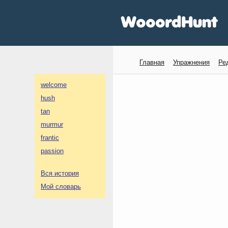
Главная
Упражнения
Ре
welcome
hush
tan
murmur
frantic
passion
Вся история
Мой словарь