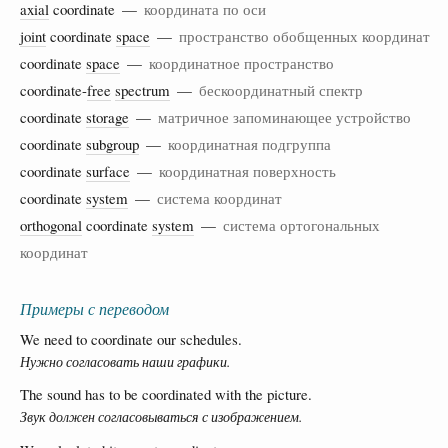
axial
coordinate —
координата по оси
joint
coordinate
space
—
пространство обобщенных координат
coordinate
space
—
координатное пространство
coordinate-
free
spectrum
—
бескоординатный спектр
coordinate
storage
—
матричное запоминающее устройство
coordinate
subgroup
—
координатная подгруппа
coordinate
surface
—
координатная поверхность
coordinate
system
—
система координат
orthogonal
coordinate
system
—
система ортогональных
координат
Примеры с переводом
We need to coordinate our schedules.
Нужно согласовать наши графики.
The sound has to be coordinated with the picture.
Звук должен согласовываться с изображением.