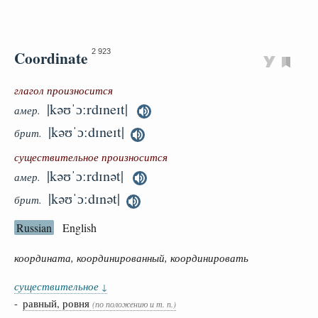
Coordinate
2 923
глагол произносится
|kəʊˈɔːrdɪneɪt|
амер.
|kəʊˈɔːdɪneɪt|
брит.
существительное произносится
|kəʊˈɔːrdɪnət|
амер.
|kəʊˈɔːdɪnət|
брит.
Russian
English
координата, координированный, координировать
существительное
↓
-
равный, ровня
(по положению и т. п.)