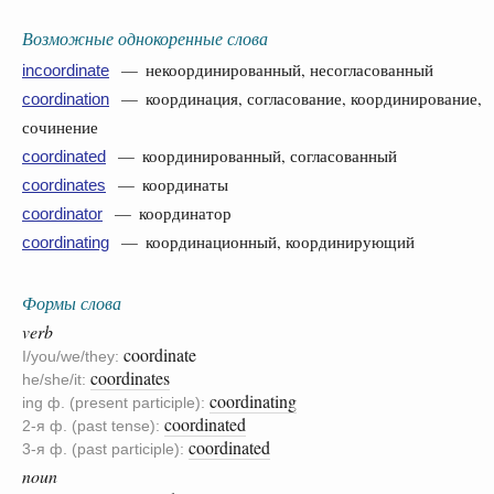
Возможные однокоренные слова
— некоординированный, несогласованный
incoordinate
— координация, согласование, координирование,
coordination
сочинение
— координированный, согласованный
coordinated
— координаты
coordinates
— координатор
coordinator
— координационный, координирующий
coordinating
Формы слова
verb
coordinate
I/you/we/they:
coordinates
he/she/it:
coordinating
ing ф. (present participle):
coordinated
2-я ф. (past tense):
coordinated
3-я ф. (past participle):
noun