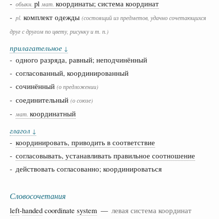
-
pl
координаты; система координат
обыкн.
мат.
-
комплект одежды
pl.
(состоящий из предметов, удачно сочетающихся
друг с другом по цвету, рисунку и т. п.)
прилагательное
↓
- одного разряда, равный; неподчинённый
- согласованный, координированный
- сочинённый
(о предложении)
- соединительный
(о союзе)
-
координатный
мат.
глагол
↓
-
координировать, приводить в соответствие
-
согласовывать, устанавливать правильное соотношение
- действовать согласованно; координироваться
Словосочетания
left
-
handed
coordinate
system
—
левая система координат