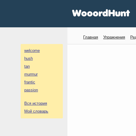
Главная
Упражнения
Ре
welcome
hush
tan
murmur
frantic
passion
Вся история
Мой словарь