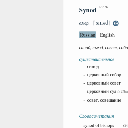
Synod
17 876
|ˈsɪnəd|
амер.
Russian
English
синод, съезд, совет, соб
существительное
- синод
- церковный собор
- церковный совет
- церковный суд
(в Шо
- совет, совещание
Словосочетания
synod of
bishops
—
си