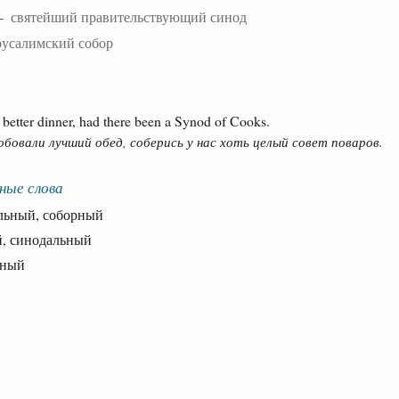
 —
святейший правительствующий синод
русалимский собор
better dinner, had there been a Synod of Cooks.
обовали лучший обед, соберись у нас хоть целый совет поваров.
ные слова
ьный, соборный
 синодальный
ный