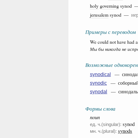
holy
governing
synod
jerusalem
synod —
ие
Примеры с переводом
We could not have had a 
Мы бы никогда не испр
Возможные однокорен
— синодал
synodical
— соборный,
synodic
— синодаль
synodal
Формы слова
noun
synod
ед. ч.(singular):
synods
мн. ч.(plural):