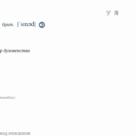
|ˈsɪnəd|
брит.
ор духовенства
тландии)
нод епископов