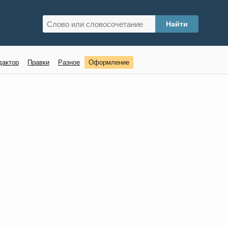
дактор
Правки
Разное
Оформление