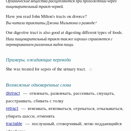
Органические вещества расщепляются при прохождении через
пищеварительный тракт червей.
Have you read John Milton's tracts on divorce?
Вы читали трактаты Джона Мильтона о разводе?
Our digestive tract is also good at digesting different types of foods.
Наш пищеварительный тракт также хорошо справляется с
перевариванием различных видов пищи.
Примеры, ожидающие перевода
She was treated for sepsis of the urinary tract.
Возможные однокоренные слова
— отвлекать, развлекать, рассеивать, смущать,
distract
расстраивать, сбивать с толку
— втягивать, втягиваться, отрекаться, отказываться,
retract
убирать шасси, отменять
— послушный, сговорчивый, легко поддающийся
tractable