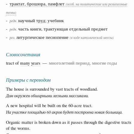
-
трактат, брошюра, памфлет
(особ. на политические или религиозные
темы)
-
научный труд; учебник
редк.
-
часть книги, трактующая отдельный предмет
редк.
-
литургическое песнопение
рел.
(в ходе католической мессы)
Словосочетания
tract of
many
years
—
многолетний период, многие годы
Примеры с переводом
The house is surrounded by vast tracts of woodland.
Дом окружен обширными лесными массивами.
A new hospital will be built on the 60-acre tract.
На участке площадью 60 акров будет построена новая больница.
Organic matter is broken down as it passes through the digestive tracts
of the worms.