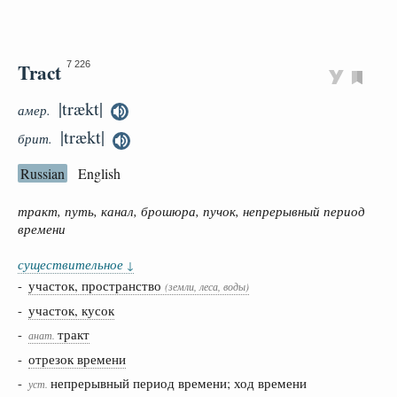
Tract
7 226
|trækt|
амер.
|trækt|
брит.
Russian
English
тракт, путь, канал, брошюра, пучок, непрерывный период
времени
существительное
↓
-
участок, пространство
(земли, леса, воды)
-
участок, кусок
-
тракт
анат.
-
отрезок времени
-
непрерывный период времени; ход времени
уст.