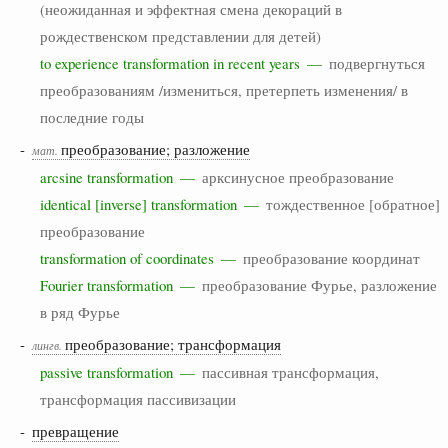
(неожиданная и эффектная смена декораций в
рождественском представлении для детей)
to experience transformation in recent years —
подвергнуться
преобразованиям /измениться, претерпеть изменения/ в
последние годы
-
преобразование; разложение
мат.
arcsine transformation —
арксинусное преобразование
identical [inverse] transformation —
тождественное [обратное]
преобразование
transformation of coordinates —
преобразование координат
Fourier transformation —
преобразование Фурье, разложение
в ряд Фурье
-
преобразование; трансформация
лингв.
passive transformation —
пассивная трансформация,
трансформация пассивизации
-
превращение