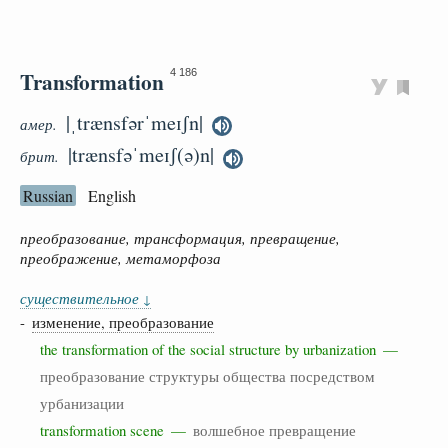
Transformation
4 186
|ˌtrænsfərˈmeɪʃn|
амер.
|trænsfəˈmeɪʃ(ə)n|
брит.
Russian
English
преобразование, трансформация, превращение,
преображение, метаморфоза
существительное
↓
-
изменение, преобразование
the transformation of the social structure by urbanization —
преобразование структуры общества посредством
урбанизации
transformation scene —
волшебное превращение