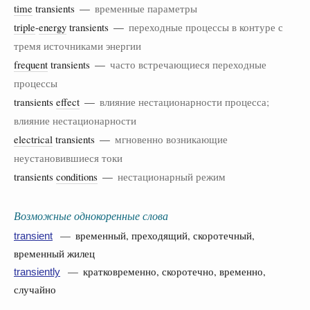
time
transients —
временные параметры
triple
-
energy
transients —
переходные процессы в контуре с
тремя источниками энергии
frequent
transients —
часто встречающиеся переходные
процессы
transients
effect
—
влияние нестационарности процесса;
влияние нестационарности
electrical
transients —
мгновенно возникающие
неустановившиеся токи
transients
conditions
—
нестационарный режим
Возможные однокоренные слова
— временный, преходящий, скоротечный,
transient
временный жилец
— кратковременно, скоротечно, временно,
transiently
случайно