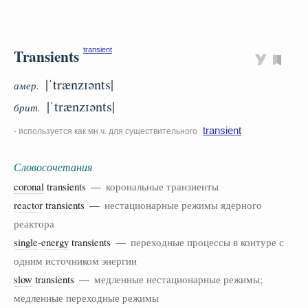
Transients
transient
|ˈtrænzɪənts|
амер.
|ˈtrænzɪənts|
брит.
transient
- используется как мн.ч. для существительного
Словосочетания
coronal
transients —
корональные транзиенты
reactor
transients —
нестационарные режимы ядерного
реактора
single
-
energy
transients —
переходные процессы в контуре с
одним источником энергии
slow
transients —
медленные нестационарные режимы;
медленные переходные режимы