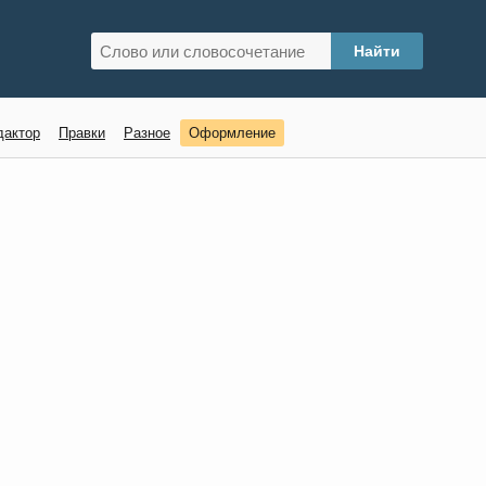
дактор
Правки
Разное
Оформление