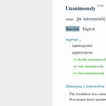
Unanimously
5 944
|juˈnænɪməsli|
амер.
Russian
English
наречие
↓
- единодушно
-
единогласно
to decide unanimo
to vote unanimous
to elect unanimous
Примеры с переводом
The resolution was carr
Резолюция была принята