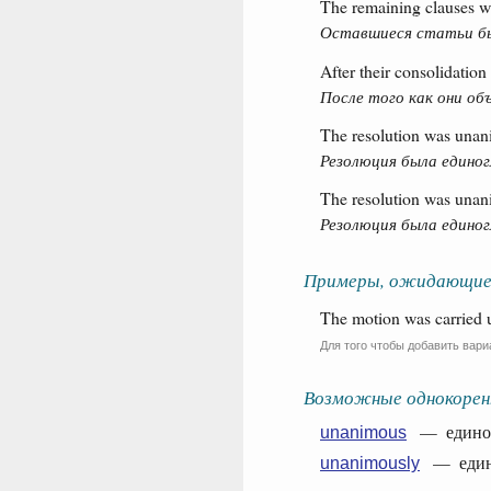
The remaining clauses w
Оставшиеся статьи бы
After their consolidatio
После того как они об
The resolution was unan
Резолюция была едино
The resolution was unan
Резолюция была единог
Примеры, ожидающие
The motion was carried 
Для того чтобы добавить вари
Возможные однокорен
— единог
unanimous
— един
unanimously