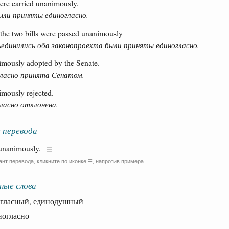
ere carried unanimously.
ли приняты единогласно.
n the two bills were passed unanimously
ъединились оба законопроекта были приняты единогласно.
imously adopted by the Senate.
гласно принята Сенатом.
imously rejected.
ласно отклонена.
 перевода
unanimously.
ант перевода, кликните по иконке
, напротив примера.
☰
ные слова
ласный, единодушный
огласно