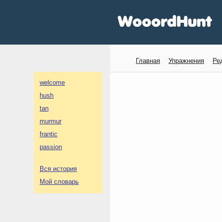
Главная
Упражнения
Ре
welcome
hush
tan
murmur
frantic
passion
Вся история
Мой словарь