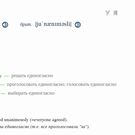
|juˈnænɪməsli|
брит.
usly —
решать единогласно
ly —
проголосовать единогласно; голосовать единогласно
ly —
выбирать единогласно
ied unanimously (=everyone agreed).
 единогласно (т.е. все проголосовали "за").