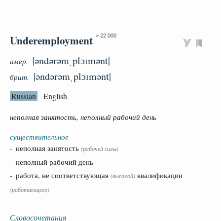
Underemployment
> 22 000
|əndərəmˌplɔɪmənt|
амер.
|əndərəmˌplɔɪmənt|
брит.
Russian
English
неполная занятость, неполный рабочий день
существительное
- неполная занятость
(рабочей силы)
- неполный рабочий день
- работа, не соответствующая
квалификации
(высокой)
(работающего)
Словосочетания