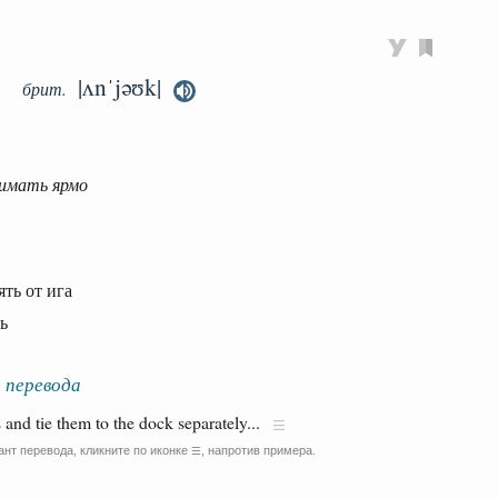
|ʌnˈjəʊk|
брит.
нимать ярмо
ять от ига
ь
 перевода
 and tie them to the dock separately...
ант перевода, кликните по иконке
, напротив примера.
☰