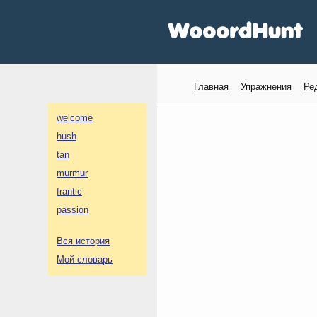
Главная
Упражнения
Ре
welcome
hush
tan
murmur
frantic
passion
Вся история
Мой словарь