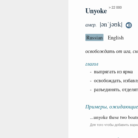
Unyoke
> 22 000
|ənˈjəʊk|
амер.
Russian
English
освобождать от ига, с
глагол
- выпрягать из ярма
- освобождать, избавл
- разъединять, отделят
Примеры, ожидающие
...unyoke these two boats
Для того чтобы добавить вари