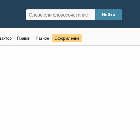
дактор
Правки
Разное
Оформление