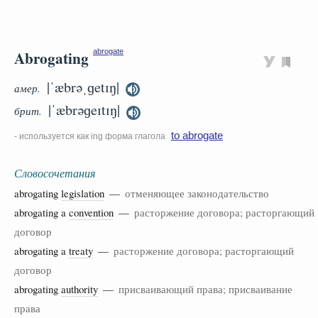
Abrogating
abrogate
|ˈæbrəˌɡetɪŋ|
амер.
|ˈæbrəɡeɪtɪŋ|
брит.
to abrogate
- используется как ing форма глагола
Словосочетания
abrogating
legislation
—
отменяющее законодательство
abrogating a
convention
—
расторжение договора; расторгающий
договор
abrogating a
treaty
—
расторжение договора; расторгающий
договор
abrogating
authority
—
присваивающий права; присваивание
права