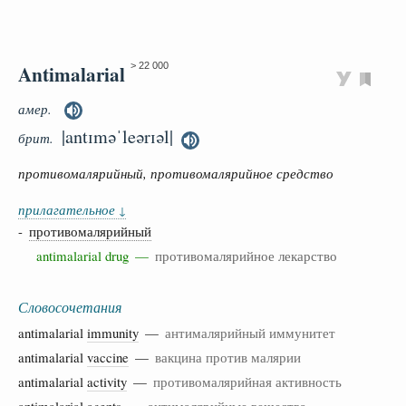
Antimalarial
> 22 000
амер.
|antɪməˈleərɪəl|
брит.
противомалярийный, противомалярийное средство
прилагательное
↓
-
противомалярийный
antimalarial drug —
противомалярийное лекарство
Словосочетания
antimalarial
immunity
—
антималярийный иммунитет
antimalarial
vaccine
—
вакцина против малярии
antimalarial
activity
—
противомалярийная активность
antimalarial
agents
—
антималярийные вещества