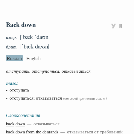
Back down
|ˈbæk ˈdaʊn|
амер.
|ˈbæk dæʊn|
брит.
Russian
English
отступать, отступаться, отказываться
глагол
- отступать
- отступаться; отказываться
(от своей претензии и т. п.)
Словосочетания
back
down
—
отказываться
back
down
from
the
demands
—
отказываться от требований