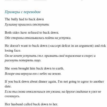
Примеры с переводом
The bully had to back down
Хулигану пришлось отступить
Both sides have refused to back down.
Обе стороны отказывались пойти на уступки.
He doesn't want to back down (=accept defeat in an argument) and risk
losing face.
Он не хочет уступить (т.е. признать своё поражение в споре) и
рискнуть потерять лицо.
She soon brought him back down to earth.
Вскоре она вернула его с небес на землю.
If you back down about dinner again, I'm not going to agree to another
date.
Если ты снова откажешься от ужина, на другое свидание я уже не
соглашусь.
Her husband called back down to her.