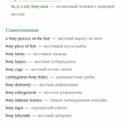
he is a tall, bony man —
он высокий человек с широкой
костью
Словосочетания
a bony
process
on the
foot
—
костный нарост на ноге
bony
piece
of
fish
—
костлявый кусок рыбы
bony
talons
—
костлявые пальцы
bony
bypass
—
костные субпродукты
bony
cage
—
костный остов; скелет
cartilaginous
-bony
fishes
—
хрящекостные рыбы
bony
deformity
—
костная деформация
bony
enlargement
—
костное разращение
bony
indurate
lemma
—
сильно затвердевшая чешуйка
bony
ingot
—
перегретый слиток
bony
labyrinth
—
костный лабиринт