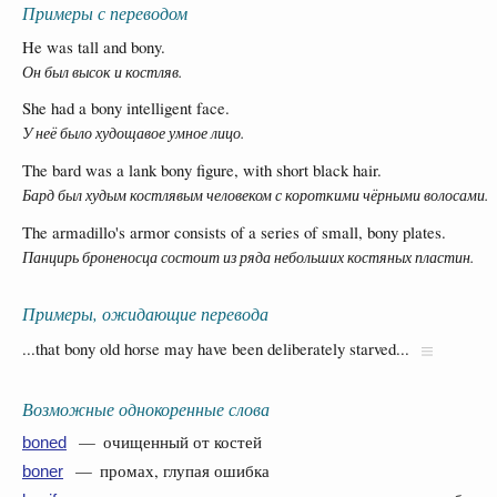
Примеры с переводом
He was tall and bony.
Он был высок и костляв.
She had a bony intelligent face.
У неё было худощавое умное лицо.
The bard was a lank bony figure, with short black hair.
Бард был худым костлявым человеком с короткими чёрными волосами.
The armadillo's armor consists of a series of small, bony plates.
Панцирь броненосца состоит из ряда небольших костяных пластин.
Примеры, ожидающие перевода
...that bony old horse may have been deliberately starved...
Возможные однокоренные слова
— очищенный от костей
boned
— промах, глупая ошибка
boner