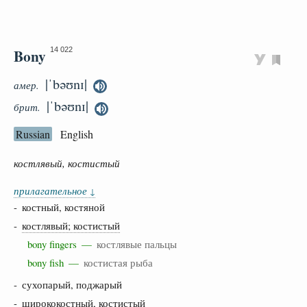
Bony
14 022
|ˈbəʊnɪ|
амер.
|ˈbəʊnɪ|
брит.
Russian
English
костлявый, костистый
прилагательное
↓
- костный, костяной
-
костлявый; костистый
bony fingers —
костлявые пальцы
bony fish —
костистая рыба
- сухопарый, поджарый
-
ширококостный, костистый