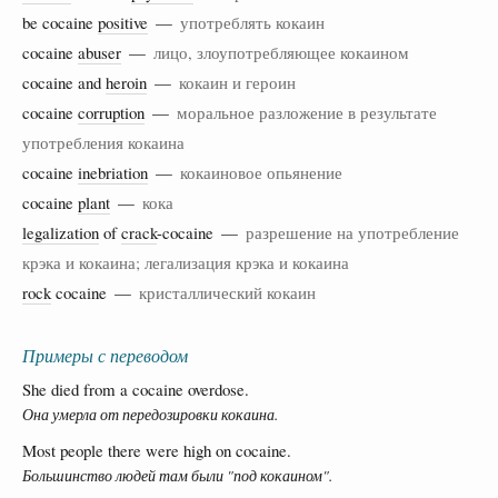
be cocaine
positive
—
употреблять кокаин
cocaine
abuser
—
лицо, злоупотребляющее кокаином
cocaine and
heroin
—
кокаин и героин
cocaine
corruption
—
моральное разложение в результате
употребления кокаина
cocaine
inebriation
—
кокаиновое опьянение
cocaine
plant
—
кока
legalization
of
crack
-cocaine —
разрешение на употребление
крэка и кокаина; легализация крэка и кокаина
rock
cocaine —
кристаллический кокаин
Примеры с переводом
She died from a cocaine overdose.
Она умерла от передозировки кокаина.
Most people there were high on cocaine.
Большинство людей там были "под кокаином".