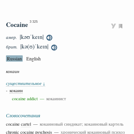
Cocaine
3 325
|kəʊˈkeɪn|
амер.
|kə(ʊ)ˈkeɪn|
брит.
Russian
English
кокаин
существительное
↓
-
кокаин
cocaine addict —
кокаинист
Словосочетания
cocaine
cartel
—
кокаиновый синдикат; кокаиновый картель
chronic
cocaine
psychosis
—
хронический кокаиновый психоз