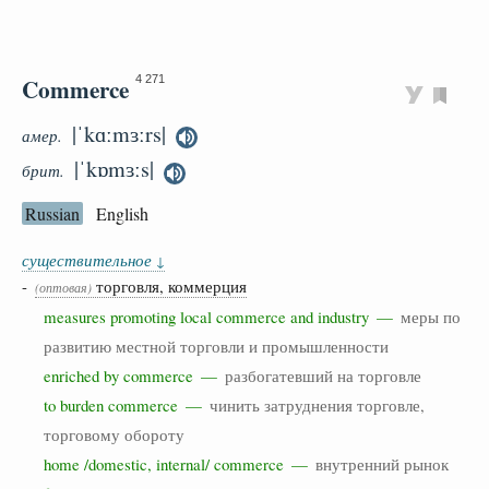
Commerce
4 271
|ˈkɑːmɜːrs|
амер.
|ˈkɒmɜːs|
брит.
Russian
English
существительное
↓
-
торговля, коммерция
(оптовая)
measures promoting local commerce and industry —
меры по
развитию местной торговли и промышленности
enriched by commerce —
разбогатевший на торговле
to burden commerce —
чинить затруднения торговле,
торговому обороту
home /domestic, internal/ commerce —
внутренний рынок