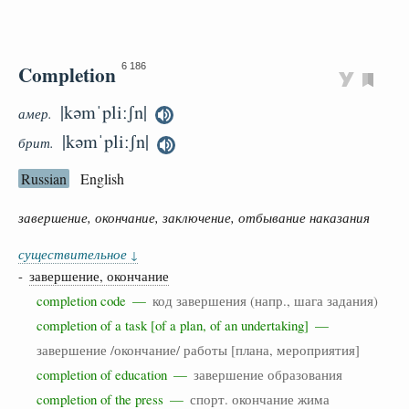
Completion
6 186
|kəmˈpliːʃn|
амер.
|kəmˈpliːʃn|
брит.
Russian
English
завершение, окончание, заключение, отбывание наказания
существительное
↓
-
завершение, окончание
completion code —
код завершения (напр., шага задания)
completion of a task [of a plan, of an undertaking] —
завершение /окончание/ работы [плана, мероприятия]
completion of education —
завершение образования
completion of the press —
спорт. окончание жима